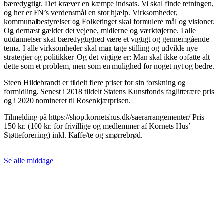
bæredygtigt. Det kræver en kæmpe indsats. Vi skal finde retningen,
og her er FN’s verdensmål en stor hjælp. Virksomheder,
kommunalbestyrelser og Folketinget skal formulere mål og visioner.
Og dernæst gælder det vejene, midlerne og værktøjerne. I alle
uddannelser skal bæredygtighed være et vigtigt og gennemgående
tema. I alle virksomheder skal man tage stilling og udvikle nye
strategier og politikker. Og det vigtige er: Man skal ikke opfatte alt
dette som et problem, men som en mulighed for noget nyt og bedre.
Steen Hildebrandt er tildelt flere priser for sin forskning og
formidling. Senest i 2018 tildelt Statens Kunstfonds faglitterære pris
og i 2020 nomineret til Rosenkjærprisen.
Tilmelding på https://shop.kornetshus.dk/saerarrangementer/ Pris
150 kr. (100 kr. for frivillige og medlemmer af Kornets Hus’
Støtteforening) inkl. Kaffe/te og smørrebrød.
Se alle middage
KONTAKT OS
T: +45 50 96 49 00
E: jens.tofting@live.dk