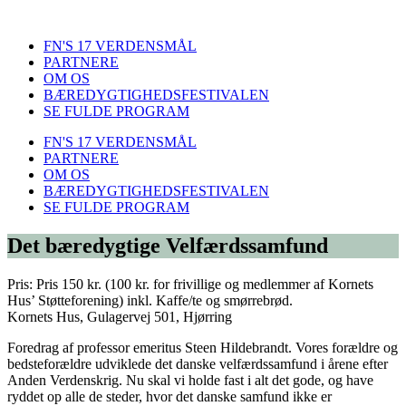
FN'S 17 VERDENSMÅL
PARTNERE
OM OS
BÆREDYGTIGHEDSFESTIVALEN
SE FULDE PROGRAM
FN'S 17 VERDENSMÅL
PARTNERE
OM OS
BÆREDYGTIGHEDSFESTIVALEN
SE FULDE PROGRAM
Det bæredygtige Velfærdssamfund
Pris:
Pris 150 kr. (100 kr. for frivillige og medlemmer af Kornets
Hus’ Støtteforening) inkl. Kaffe/te og smørrebrød.
Kornets Hus, Gulagervej 501, Hjørring
Foredrag af professor emeritus Steen Hildebrandt. Vores forældre og
bedsteforældre udviklede det danske velfærdssamfund i årene efter
Anden Verdenskrig. Nu skal vi holde fast i alt det gode, og have
ryddet op alle de steder, hvor det danske samfund ikke er